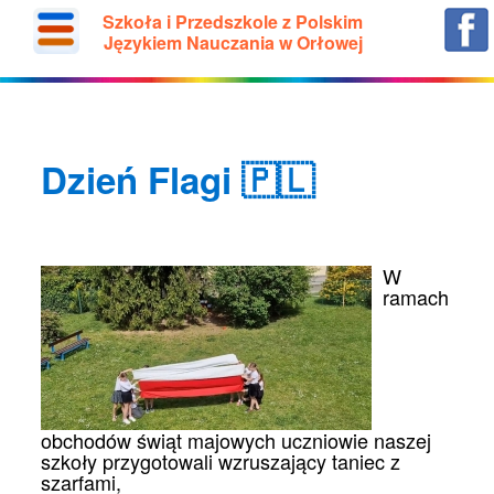
Szkoła i Przedszkole z Polskim
Językiem Nauczania w Orłowej
Dzień Flagi 🇵🇱
W
ramach
obchodów świąt majowych uczniowie naszej
szkoły przygotowali wzruszający taniec z
szarfami,