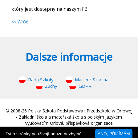
który jest dostępny na naszym FB.
<< Wróć
Dalsze informacje
Rada Szkoły
Macierz Szkolna
Zuchy
GDPR
© 2008-26 Polska Szkoła Podstawowa i Przedszkole w Orłowej
- Základní škola a mateřská škola s polským jazykem
vyučovacím Orlová, příspěvková organizace
web © 2008-26
MM Sound
|
Strona główna
Tytto stránky používají pouze nezbytně
ANO, PŘIJÍMÁM