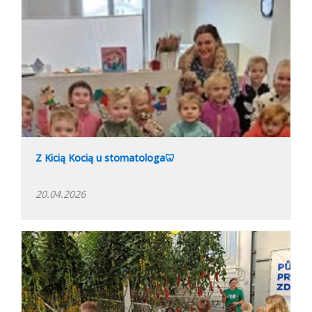
Z Kicią Kocią u stomatologa🦷
20.04.2026