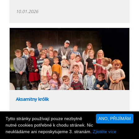
10.01.2026
Aksamitny królik
06.01.2026
Tytto stránky používají pouze nezbytně
ANO, PŘIJÍMÁM
nutné cookies potřebné k chodu stránek. Nic
neukládáme ani neposkytujeme 3. stranám.
Zjistěte více