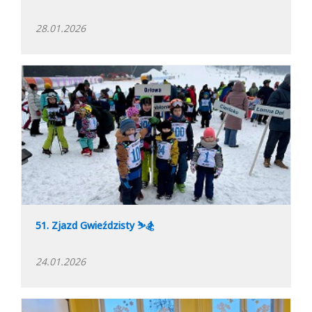
28.01.2026
51. Zjazd Gwieździsty ⛷️🏂
24.01.2026