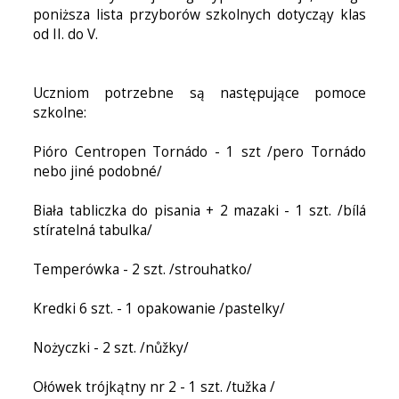
poniższa lista przyborów szkolnych dotycząy klas
od II. do V.
Uczniom potrzebne są następujące pomoce
szkolne:
Pióro Centropen Tornádo - 1 szt /pero Tornádo
nebo jiné podobné/
Biała tabliczka do pisania + 2 mazaki - 1 szt. /bílá
stíratelná tabulka/
Temperówka - 2 szt. /strouhatko/
Kredki 6 szt. - 1 opakowanie /pastelky/
Nożyczki - 2 szt. /nůžky/
Ołówek trójkątny nr 2 - 1 szt. /tužka /