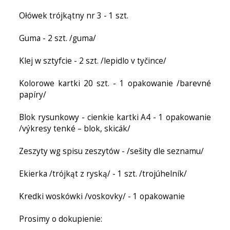
Ołówek trójkątny nr 3 - 1 szt.
Guma - 2 szt. /guma/
Klej w sztyfcie - 2 szt. /lepidlo v tyčince/
Kolorowe kartki 20 szt. - 1 opakowanie /barevné
papíry/
Blok rysunkowy - cienkie kartki A4 - 1 opakowanie
/výkresy tenké – blok, skicák/
Zeszyty wg spisu zeszytów - /sešity dle seznamu/
Ekierka /trójkąt z ryską/ - 1 szt. /trojúhelník/
Kredki woskówki /voskovky/ - 1 opakowanie
Prosimy o dokupienie: