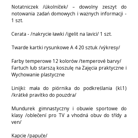
Notatniczek /úkolníček/ – dowolny zeszyt do
notowania zadań domowych i ważnych informacji -
1 szt.
Cerata - /nakrycie ławki /igelit na lavici/ 1 szt.
Twarde kartki rysunkowe A 4 20 sztuk /výkresy/
Farby temperowe 12 kolorów /temperové barvy/
Fartuch lub starszą koszulę na Zajęcia praktyczne i
Wychowanie plastyczne
Linijki: mała do piórnika do podkreślania (kl.1)
/krátké pravítko do pouzdra/
Mundurek gimnastyczny i obuwie sportowe do
klasy /oblečení pro TV a vhodná obuv do třídy a
ven/
Kapcie /papuče/