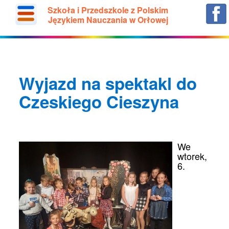
Szkoła i Przedszkole z Polskim
Językiem Nauczania w Orłowej
Wyjazd na spektakl do
Czeskiego Cieszyna
We
wtorek,
6.