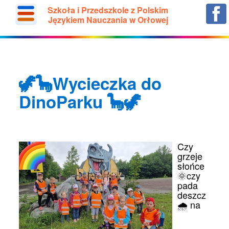
Szkoła i Przedszkole z Polskim
Językiem Nauczania w Orłowej
🦖🦕Wycieczka do
DinoParku 🦕🦖
Czy
grzeje
słońce
🌞czy
pada
deszcz
🌧 na