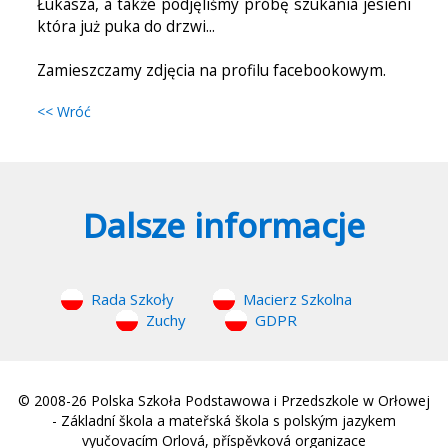
Łukasza, a także podjęliśmy próbę szukania jesieni
która już puka do drzwi...
Zamieszczamy zdjęcia na profilu facebookowym.
<< Wróć
Dalsze informacje
Rada Szkoły
Macierz Szkolna
Zuchy
GDPR
© 2008-26 Polska Szkoła Podstawowa i Przedszkole w Orłowej
- Základní škola a mateřská škola s polským jazykem
vyučovacím Orlová, příspěvková organizace